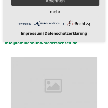
Ablehnen
mehr
Alfons Gierse
Powered by
&
Geschäftsführer Landesverband Niedersachsen e.V.
Impressum
Datenschutzerklärung
|
info@familienbund-niedersachsen.de